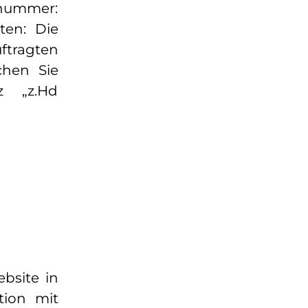
hnummer:
ten: Die
ftragten
chen Sie
z „z.Hd
bsite in
tion mit