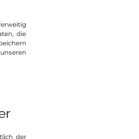
erweitig
ten, die
peichern
 unseren
er
lich der