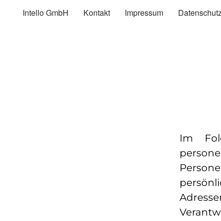
Zum
Inhalt
Intello GmbH
Kontakt
Impressum
Datenschut
springen
Im Fol
persone
Person
persönl
Adresse
Verantw