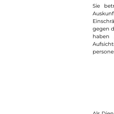
Sie be
Auskunf
Einschr
gegen di
haben 
Aufsic
persone
Als Dien