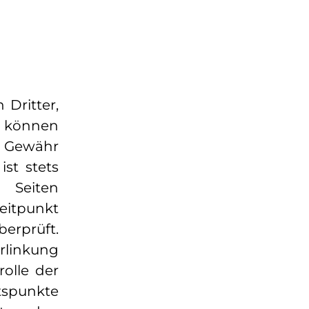
Dritter,
lb können
 Gewähr
ist stets
 Seiten
eitpunkt
erprüft.
rlinkung
olle der
tspunkte