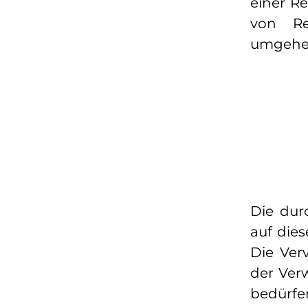
einer R
von Re
umgehen
Die dur
auf die
Die Verv
der Ver
bedürfe