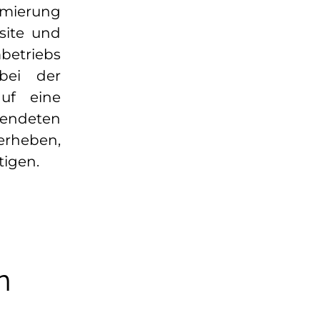
imierung
site und
betriebs
bei der
uf eine
wendeten
erheben,
tigen.
n