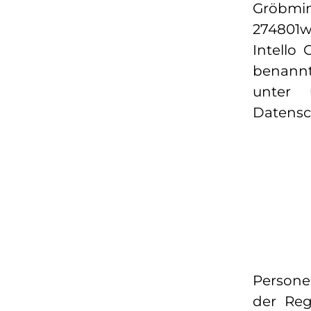
Gröbmin
274801w
Intello
benannt
unter 
Datensc
Persone
der Reg