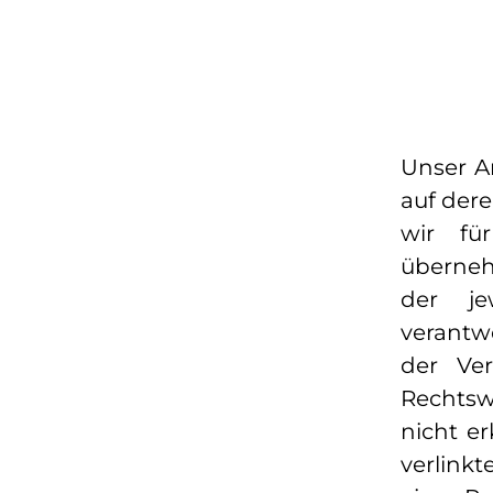
Unser A
auf dere
wir fü
übernehm
der je
verantw
der Ver
Rechtsw
nicht e
verlink