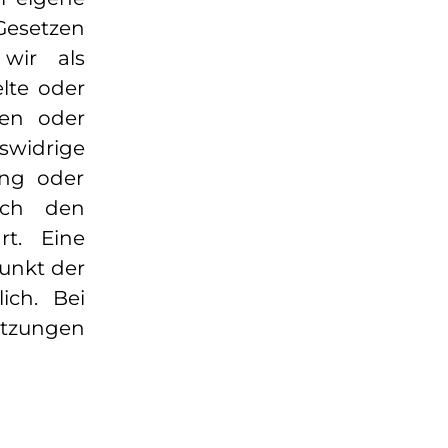
Gesetzen
wir als
elte oder
hen oder
swidrige
ung oder
ach den
rt. Eine
punkt der
ich. Bei
tzungen