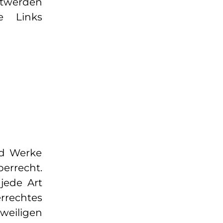
ntwerden
e Links
nd Werke
errecht.
 jede Art
rrechtes
weiligen