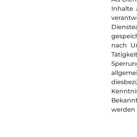
Inhalte
verant
Dienstea
gespeic
nach Um
Tätigke
Sperru
allgeme
diesbezü
Kenntni
Bekann
werden 