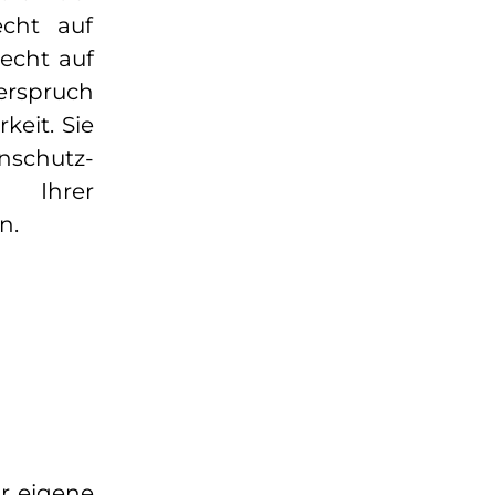
cht auf
echt auf
erspruch
keit. Sie
schutz-
g Ihrer
n.
ür eigene